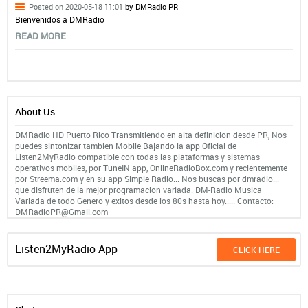
Posted on 2020-05-18 11:01
by DMRadio PR
Bienvenidos a DMRadio
READ MORE
About Us
DMRadio HD Puerto Rico Transmitiendo en alta definicion desde PR, Nos
puedes sintonizar tambien Mobile Bajando la app Oficial de
Listen2MyRadio compatible con todas las plataformas y sistemas
operativos mobiles, por TuneIN app, OnlineRadioBox.com y recientemente
por Streema.com y en su app Simple Radio... Nos buscas por dmradio...
que disfruten de la mejor programacion variada. DM-Radio Musica
Variada de todo Genero y exitos desde los 80s hasta hoy..... Contacto:
DMRadioPR@Gmail.com
Listen2MyRadio App
CLICK HERE